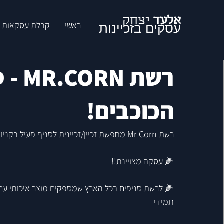
אלעד
יצחק
ראשי
קבלת עסקאות ל
עסקים בזכיינות
רשת N
הכוכבים!
רשת Mr Corn מחפשת זכיין/זכיינית לסניף פעיל בקניון שבעת הכוכבים בהרצליה!
🌽 עסקה מצויינת!!
🌽 לרשת סניפים בכל הארץ שמספקים מוצר איכותי עם 
תמידי