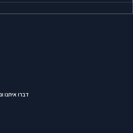
רשת 7EXPRESS - סניף מרכז!
רשת RUBEN - סניף רוטשילד
ת"א!
דברו איתנו ו