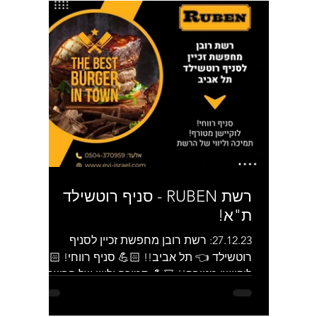
רשת RUBEN - סניף רוטשילד
ת"א!
27.12.23: רשת רובן מחפשת זכיין לסניף
רוטשילד 👈 תל אביב!! 💪🏻 סניף רווחי! 💪🏻
לוקיישן מטורף!! 💪🏻 תמיכה וליווי של הרשת
רובן היא רשת...