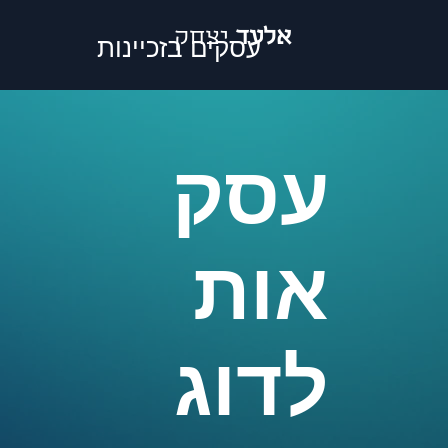
אלעד
יצחק
עסקים בזכיינות
עסק
אות
לדוג