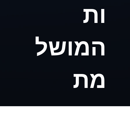
ות
המושל
מת
לעסקא