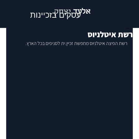
אלעד
יצחק
עסקים בזכיינות
sivan YITZHAK
רשת איטלניוס
רשת הפיצה איטלניוס מחפשת זכיין.ית לסניפים בכל הארץ.