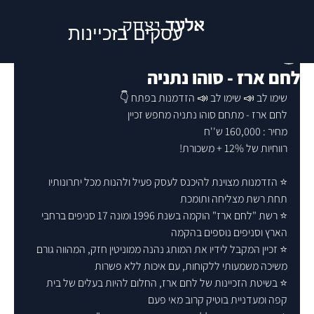
אלעד
יצחק
עסקים בזכיינות
Elad Yitzhak
לחם ארז - סוהו נתניה
שימו לב 📣 שימו לב 📣 הזדמנות בפתח 👇
לחם ארז - מתחם סוהו נתניה מחפש זכיין
מחיר : 160,000 ש''ח
רווחיות של 12% + משכורת!
⭐ הזדמנות מצוינת להיכנס לעסק פעיל ולהנות מכל יתרונותיו 
תחת רשת מצליחה ותומכת
⭐ רשת "לחם ארז" הוקמה בשנת 1996 ומונה 17 סניפים ברחבי 
הארץ וסניפים נוספים בהקמה
⭐ זכיין המקבל לידיו את המותג נהנה ממוניטין חזק, המהווה גורם 
משיכה משמעותי ללקוחות, עם איכות ללא פשרות
⭐ בשיטת הזכיינות של לחם ארז, החלום להיות בעלים של בית 
קפה ומעדניית בוטיק קרוב מאי פעם